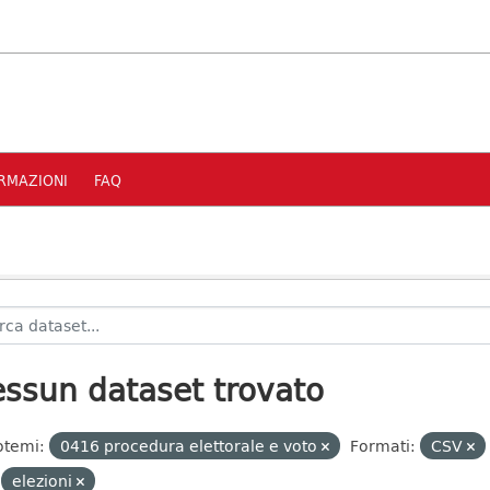
RMAZIONI
FAQ
ssun dataset trovato
otemi:
0416 procedura elettorale e voto
Formati:
CSV
elezioni