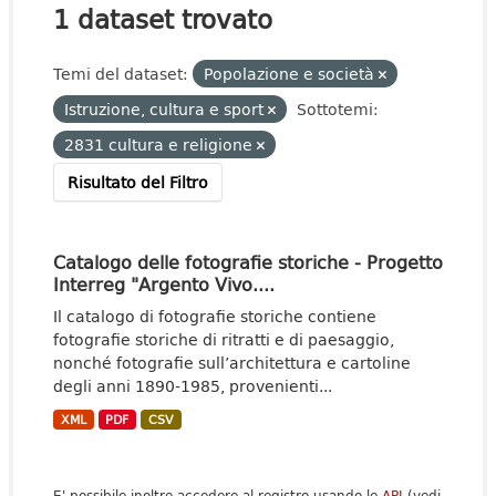
1 dataset trovato
Temi del dataset:
Popolazione e società
Istruzione, cultura e sport
Sottotemi:
2831 cultura e religione
Risultato del Filtro
Catalogo delle fotografie storiche - Progetto
Interreg "Argento Vivo....
Il catalogo di fotografie storiche contiene
fotografie storiche di ritratti e di paesaggio,
nonché fotografie sull’architettura e cartoline
degli anni 1890-1985, provenienti...
XML
PDF
CSV
E' possibile inoltre accedere al registro usando le
API
(vedi