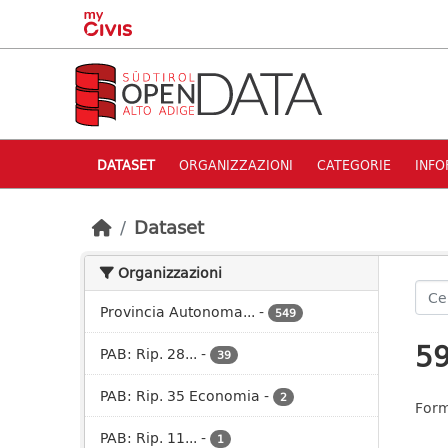
Skip to main content
DATASET
ORGANIZZAZIONI
CATEGORIE
INFO
Dataset
Organizzazioni
Provincia Autonoma...
-
549
59
PAB: Rip. 28...
-
39
PAB: Rip. 35 Economia
-
2
Form
PAB: Rip. 11...
-
1