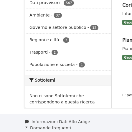
Dati provvisori
-
547
Cor
Info
Ambiente
-
37
Geoc
Governo e settore pubblico
-
12
Pian
Regioni e città
-
3
Pian
Trasporti
-
2
Geoc
Popolazione e società
-
1
Sottotemi
E' po
Non ci sono Sottotemi che
corrispondono a questa ricerca
Informazioni Dati Alto Adige
Domande frequenti