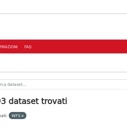
RMAZIONI
FAQ
3 dataset trovati
ati:
WFS