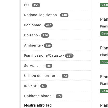
EU
-
Geoc
455
National legislation
-
448
Pian
Regionale
-
448
Pian
Geoc
Bolzano
-
136
Ambiente
-
129
Pian
Pian
Pianificazione/Catasto
-
127
Geoc
Servizi di...
-
88
Utilizzo del territorio
-
Pian
73
Pian
INSPIRE
-
68
Geoc
Habitat e biotopi
-
65
Pian
Mostra altro Tag