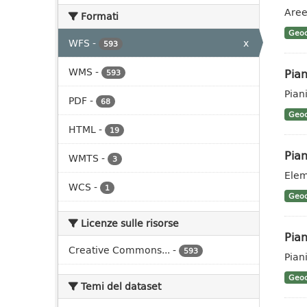
Aree
Formati
Geoc
WFS
-
x
593
WMS
-
Pian
593
Piani
PDF
-
68
Geoc
HTML
-
19
Pian
WMTS
-
3
Elem
WCS
-
1
Geoc
Licenze sulle risorse
Pian
Creative Commons...
-
593
Piani
Geoc
Temi del dataset