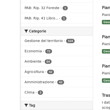
Pian
PAB: Rip. 32 Foreste
-
1
Pian
PAB: Rip. 41 Libro...
-
1
Geoc
Categorie
Pian
Gestione del territorio
-
324
Pian
Economia
-
72
Geoc
Ambiente
-
64
Pian
Agricoltura
-
42
Pian
Geoc
Amministrazione
-
42
Clima
-
3
Tras
I da
Tag
scio