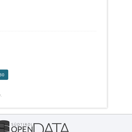
30
).