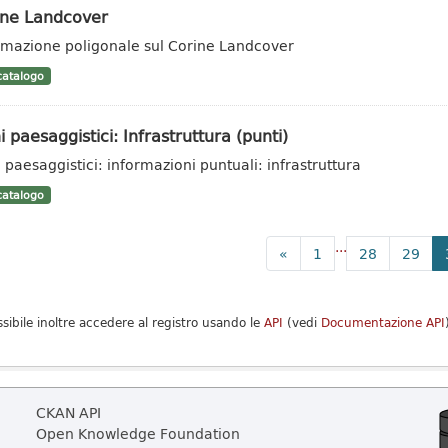
ine Landcover
rmazione poligonale sul Corine Landcover
atalogo
i paesaggistici: Infrastruttura (punti)
i paesaggistici: informazioni puntuali: infrastruttura
atalogo
...
«
1
28
29
ssibile inoltre accedere al registro usando le
API
(vedi
Documentazione API
CKAN API
Open Knowledge Foundation