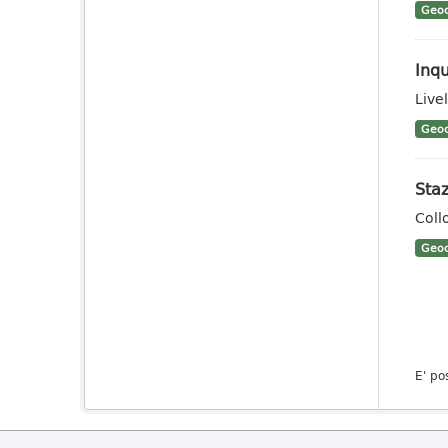
Geoc
Inqu
Livel
Geoc
Staz
Coll
Geoc
E' po