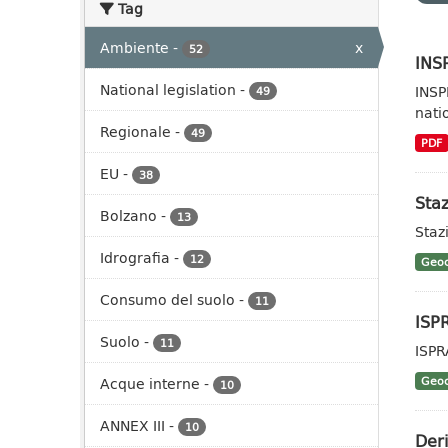
Tag
Ambiente
-
x
52
INSP
National legislation
-
INSP
49
nati
Regionale
-
49
PDF
EU
-
38
Staz
Bolzano
-
13
Stazi
Idrografia
-
12
Geoc
Consumo del suolo
-
11
ISP
Suolo
-
11
ISPR
Acque interne
-
Geoc
10
ANNEX III
-
10
Deri