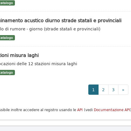
atalogo
inamento acustico diurno strade statali e provinciali
lo di rumore - giorno (strade statali e provinciali)
atalogo
ioni misura laghi
ocazioni delle 12 stazioni misura laghi
atalogo
1
2
3
»
ssibile inoltre accedere al registro usando le
API
(vedi
Documentazione API