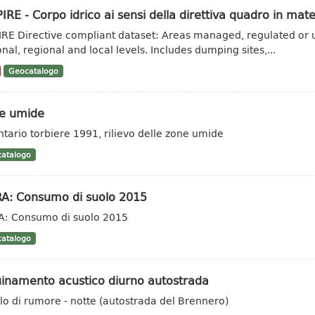
IRE - Corpo idrico ai sensi della direttiva quadro in mate
IRE Directive compliant dataset: Areas managed, regulated or u
onal, regional and local levels. Includes dumping sites,...
Geocatalogo
e umide
ntario torbiere 1991, rilievo delle zone umide
atalogo
RA: Consumo di suolo 2015
A: Consumo di suolo 2015
atalogo
uinamento acustico diurno autostrada
llo di rumore - notte (autostrada del Brennero)