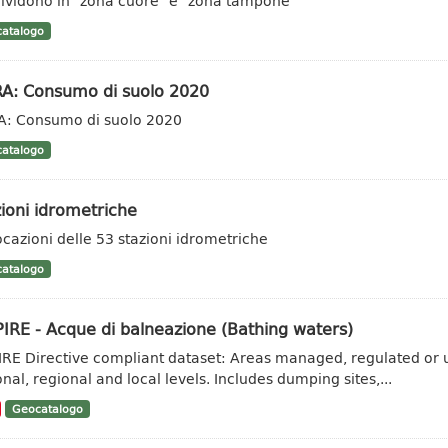
ividono in "zona cuore" e "zona tampone"
atalogo
RA: Consumo di suolo 2020
A: Consumo di suolo 2020
atalogo
ioni idrometriche
ocazioni delle 53 stazioni idrometriche
atalogo
IRE - Acque di balneazione (Bathing waters)
IRE Directive compliant dataset: Areas managed, regulated or u
onal, regional and local levels. Includes dumping sites,...
Geocatalogo