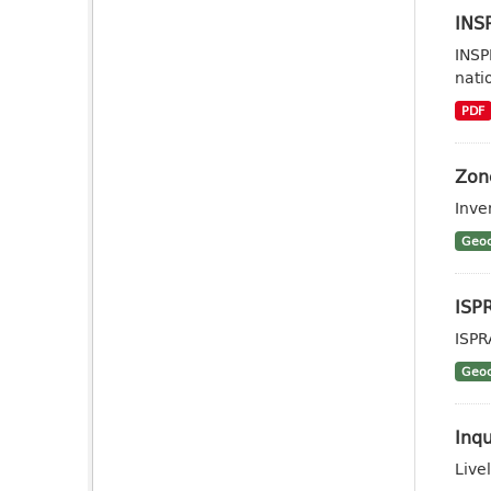
INSP
INSP
nati
PDF
Zon
Inve
Geoc
ISP
ISPR
Geoc
Inq
Live