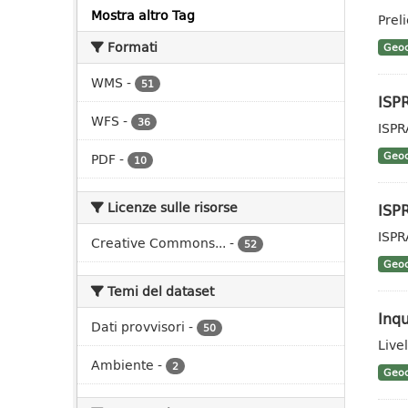
Mostra altro Tag
Prel
Formati
Geoc
WMS
-
51
ISP
WFS
-
36
ISPR
Geoc
PDF
-
10
Licenze sulle risorse
ISP
ISPR
Creative Commons...
-
52
Geoc
Temi del dataset
Inq
Dati provvisori
-
50
Live
Ambiente
-
2
Geoc