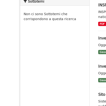
Sottotemi
INSP
INSP
Non ci sono Sottotemi che
nati
corrispondono a questa ricerca
PDF
Inve
Ogge
Geoc
Inve
Ogge
Geoc
Sit
Sist