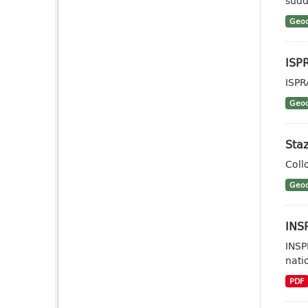
sudd
Geoc
ISP
ISPR
Geoc
Staz
Coll
Geoc
INSP
INSP
nati
PDF