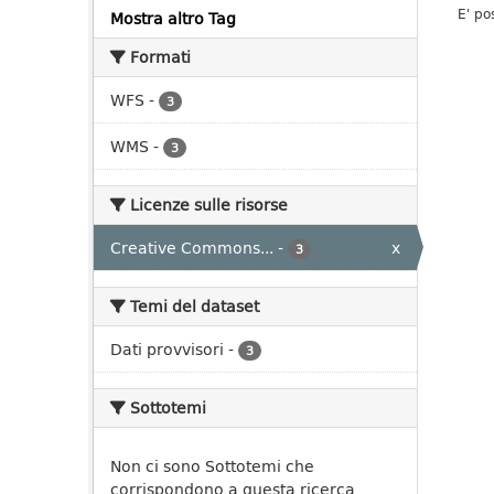
E' po
Mostra altro Tag
Formati
WFS
-
3
WMS
-
3
Licenze sulle risorse
Creative Commons...
-
x
3
Temi del dataset
Dati provvisori
-
3
Sottotemi
Non ci sono Sottotemi che
corrispondono a questa ricerca