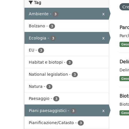
Tag
Cre
Ambiente
-
x
3
Bolzano
-
Parc
3
Parc
Ecologia
-
x
3
Geoc
EU
-
3
Deli
Habitat e biotopi
-
3
Deli
National legislation
-
3
Geoc
Natura
-
3
Biot
Paesaggio
-
3
Biot
Piani paesaggistici
-
x
3
Geoc
Pianificazione/Catasto
-
3