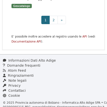
Geocatalogo
1
2
»
E' possibile inoltre accedere al registro usando le
API
(vedi
Documentazione API
).
Informazioni Dati Alto Adige
Domande frequenti
Atom Feed
Ringraziamenti
Note legali
Privacy
Contattaci
Cookie
© 2025 Provincia autonoma di Bolzano - Informatica Alto Adige SPA • Cod
00390090215 PEC:
generaldirektion.direzionegenerale@pec.prov.bz.it