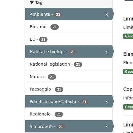
Tag
Ambiente
-
x
21
Limi
Bolzano
-
Limit
21
Geoc
EU
-
21
Habitat e biotopi
-
x
21
Elem
Elem
National legislation
-
21
Geoc
Natura
-
21
Cope
Paesaggio
-
21
Info
Pianificazione/Catasto
-
x
21
Geoc
Regionale
-
21
Limi
Siti protetti
-
x
21