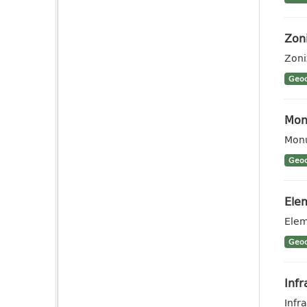
Zon
Zoni
Geoc
Monu
Monu
Geoc
Elem
Elem
Geoc
Infr
Infra