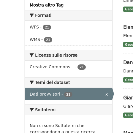
Limit
Mostra altro Tag
Geoc
Formati
Elem
WFS
-
21
Elem
WMS
-
21
Geoc
Licenze sulle risorse
Dann
Creative Commons...
-
21
Dann
Geoc
Temi del dataset
Dati provvisori
-
x
21
Giar
Giar
Sottotemi
Geoc
Non ci sono Sottotemi che
corrispondono a questa ricerca
Mon