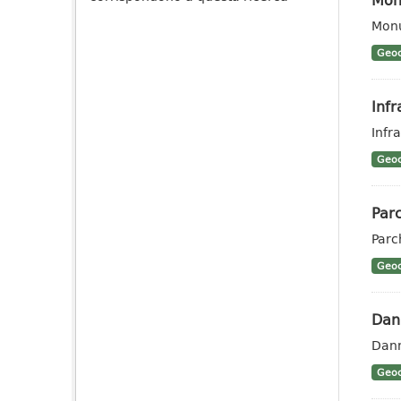
Monu
Geoc
Infr
Infra
Geoc
Parc
Parc
Geoc
Dann
Dann
Geoc