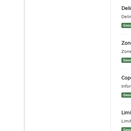
Deli
Deli
Geoc
Zone
Zone
Geoc
Cope
Info
Geoc
Limi
Limit
Geoc