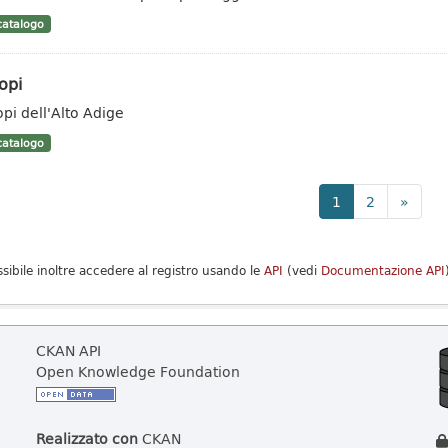
atalogo
opi
opi dell'Alto Adige
atalogo
1
2
»
ssibile inoltre accedere al registro usando le
API
(vedi
Documentazione API
CKAN API
Open Knowledge Foundation
Realizzato con
CKAN