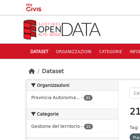
Skip to main content
DATASET
ORGANIZZAZIONI
CATEGORIE
INFO
Dataset
Organizzazioni
Provincia Autonoma...
-
21
21
Categorie
Gestione del territorio
-
21
Tag:
Pia