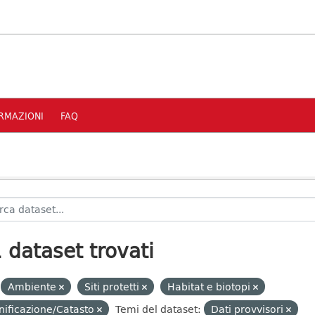
RMAZIONI
FAQ
 dataset trovati
Ambiente
Siti protetti
Habitat e biotopi
nificazione/Catasto
Temi del dataset:
Dati provvisori