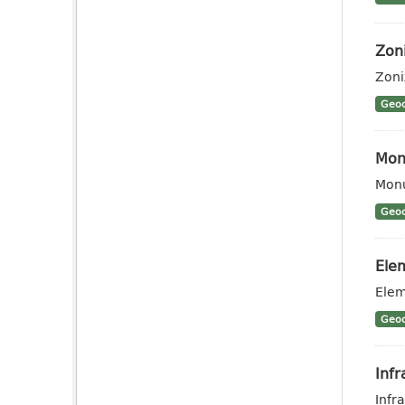
Zon
Zoni
Geoc
Monu
Monu
Geoc
Elem
Elem
Geoc
Infr
Infra