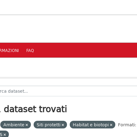
RMAZIONI
FAQ
 dataset trovati
Ambiente
Siti protetti
Habitat e biotopi
Formati:
S