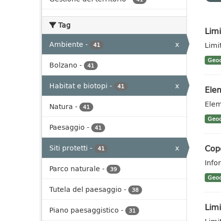
Tag
Limi
Ambiente
-
x
Limit
41
Geoc
Bolzano
-
41
Habitat e biotopi
-
x
41
Elem
Elem
Natura
-
41
Geoc
Paesaggio
-
41
Cope
Siti protetti
-
x
41
Info
Parco naturale
-
39
Geoc
Tutela del paesaggio
-
38
Limi
Piano paesaggistico
-
31