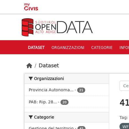
Skip to main content
DATASET
ORGANIZZAZIONI
CATEGORIE
INFO
Dataset
Organizzazioni
Provincia Autonoma...
-
21
41
PAB: Rip. 28...
-
20
Categorie
Tag:
WF
Gestione del territorio
-
41