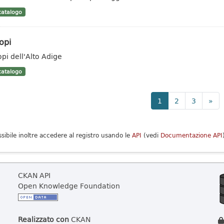
atalogo
opi
opi dell'Alto Adige
atalogo
1
2
3
»
ssibile inoltre accedere al registro usando le
API
(vedi
Documentazione API
CKAN API
Open Knowledge Foundation
Realizzato con
CKAN