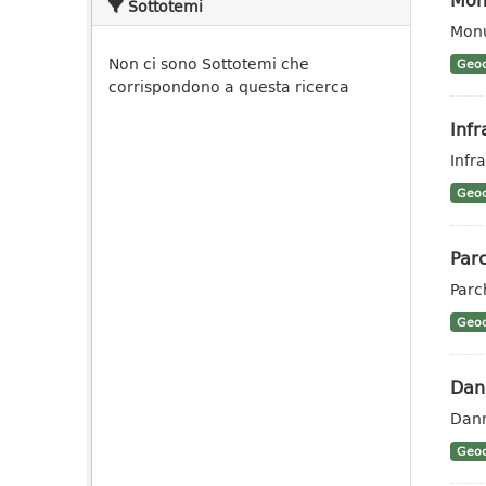
Sottotemi
Monu
Non ci sono Sottotemi che
Geoc
corrispondono a questa ricerca
Infr
Infra
Geoc
Parc
Parc
Geoc
Dann
Dann
Geoc