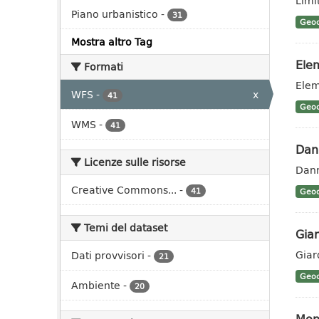
Limit
Piano urbanistico
-
31
Geoc
Mostra altro Tag
Elem
Formati
Elem
WFS
-
x
41
Geoc
WMS
-
41
Dann
Licenze sulle risorse
Dann
Creative Commons...
-
41
Geoc
Temi del dataset
Giar
Giar
Dati provvisori
-
21
Geoc
Ambiente
-
20
Mon