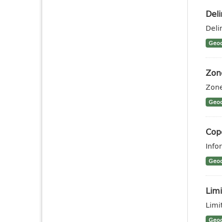
Deli
Deli
Geoc
Zone
Zone
Geoc
Cope
Info
Geoc
Limi
Limit
Geoc