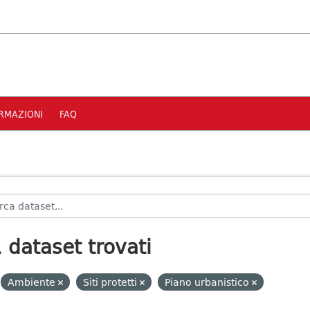
RMAZIONI
FAQ
 dataset trovati
Ambiente
Siti protetti
Piano urbanistico