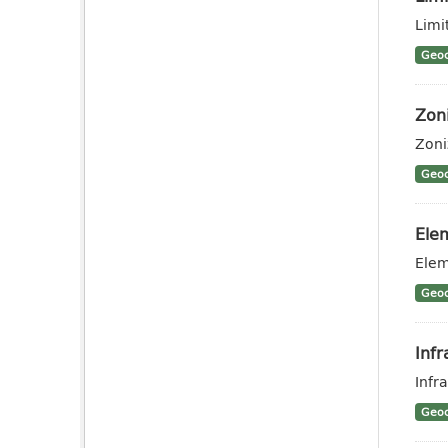
Limit
Geoc
Zon
Zoni
Geoc
Elem
Elem
Geoc
Infr
Infra
Geoc