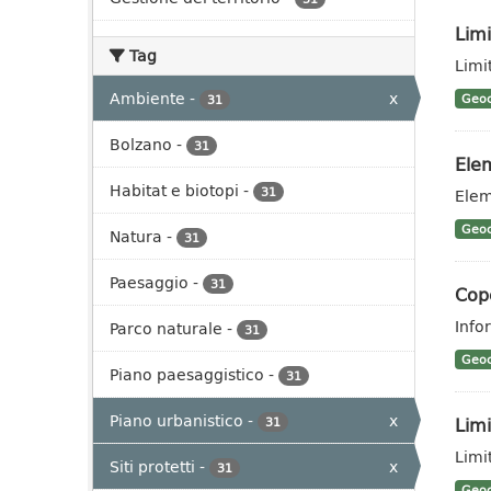
Limi
Tag
Limit
Ambiente
-
x
Geoc
31
Bolzano
-
31
Elem
Habitat e biotopi
-
31
Elem
Geoc
Natura
-
31
Paesaggio
-
31
Cope
Info
Parco naturale
-
31
Geoc
Piano paesaggistico
-
31
Piano urbanistico
-
x
Limi
31
Limit
Siti protetti
-
x
31
Geoc