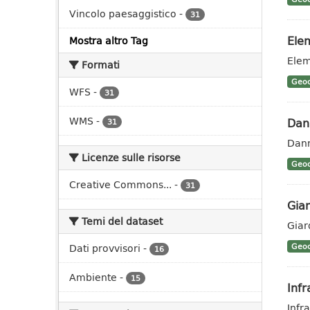
Vincolo paesaggistico
-
31
Elem
Mostra altro Tag
Elem
Formati
Geoc
WFS
-
31
WMS
-
Dann
31
Dann
Licenze sulle risorse
Geoc
Creative Commons...
-
31
Giar
Temi del dataset
Giar
Dati provvisori
-
Geoc
16
Ambiente
-
15
Infr
Infra