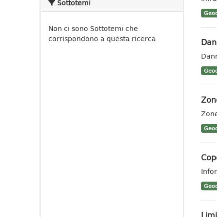
Sottotemi
Geoc
Non ci sono Sottotemi che
corrispondono a questa ricerca
Dann
Dann
Geoc
Zone
Zone
Geoc
Cope
Info
Geoc
Limi