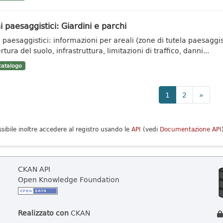
i paesaggistici: Giardini e parchi
i paesaggistici: informazioni per areali (zone di tutela paesaggis
tura del suolo, infrastruttura, limitazioni di traffico, danni...
atalogo
1
2
»
ssibile inoltre accedere al registro usando le
API
(vedi
Documentazione API
CKAN API
Open Knowledge Foundation
Realizzato con
CKAN