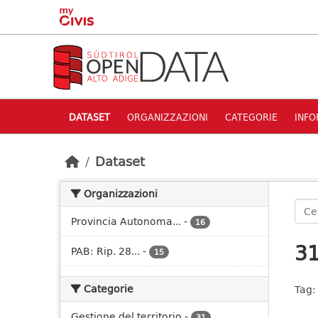
Skip to main content
DATASET
ORGANIZZAZIONI
CATEGORIE
INFO
Dataset
Organizzazioni
Provincia Autonoma...
-
16
31
PAB: Rip. 28...
-
15
Categorie
Tag:
Gestione del territorio
-
31