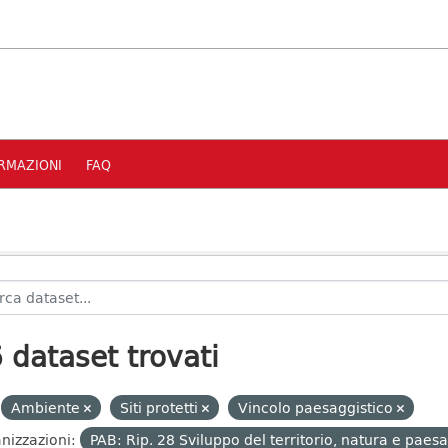
RMAZIONI
FAQ
 dataset trovati
Ambiente
Siti protetti
Vincolo paesaggistico
nizzazioni:
PAB: Rip. 28 Sviluppo del territorio, natura e paes