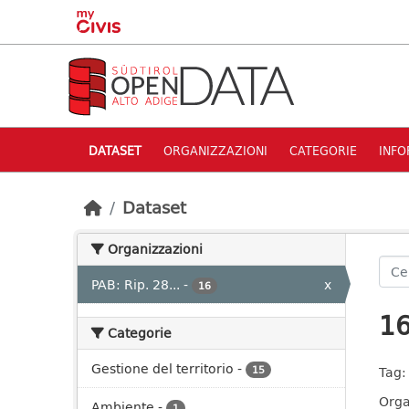
Skip to main content
DATASET
ORGANIZZAZIONI
CATEGORIE
INFO
Dataset
Organizzazioni
PAB: Rip. 28...
-
x
16
16
Categorie
Gestione del territorio
-
15
Tag:
Orga
Ambiente
-
1