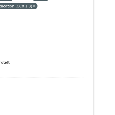
dication (CC0 1.0)
otetti