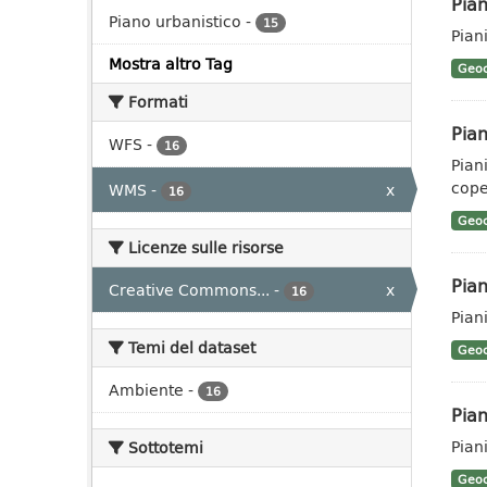
Pian
Piano urbanistico
-
15
Piani
Mostra altro Tag
Geoc
Formati
Pian
WFS
-
16
Pian
coper
WMS
-
x
16
Geoc
Licenze sulle risorse
Pian
Creative Commons...
-
x
16
Pian
Temi del dataset
Geoc
Ambiente
-
16
Pian
Pian
Sottotemi
Geoc