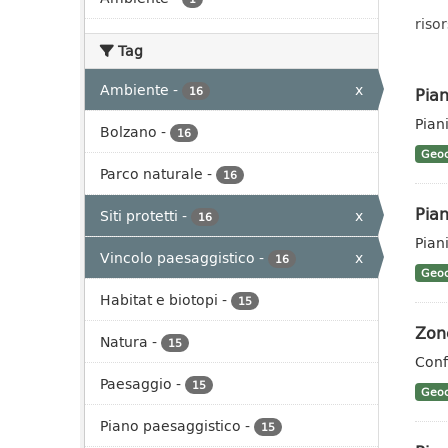
risor
Tag
Ambiente
-
x
Pian
16
Pian
Bolzano
-
16
Geoc
Parco naturale
-
16
Pian
Siti protetti
-
x
16
Pian
Vincolo paesaggistico
-
x
16
Geoc
Habitat e biotopi
-
15
Zone
Natura
-
15
Conf
Paesaggio
-
15
Geoc
Piano paesaggistico
-
15