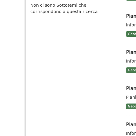
Non ci sono Sottotemi che
corrispondono a questa ricerca
Pian
Info
Geoc
Pian
Info
Geoc
Pian
Piani
Geoc
Pian
Info