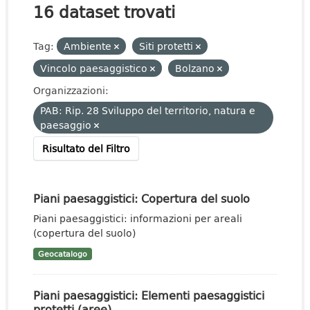
16 dataset trovati
Tag:
Ambiente
Siti protetti
Vincolo paesaggistico
Bolzano
Organizzazioni:
PAB: Rip. 28 Sviluppo del territorio, natura e
paesaggio
Risultato del Filtro
Piani paesaggistici: Copertura del suolo
Piani paesaggistici: informazioni per areali
(copertura del suolo)
Geocatalogo
Piani paesaggistici: Elementi paesaggistici
protetti (aree)