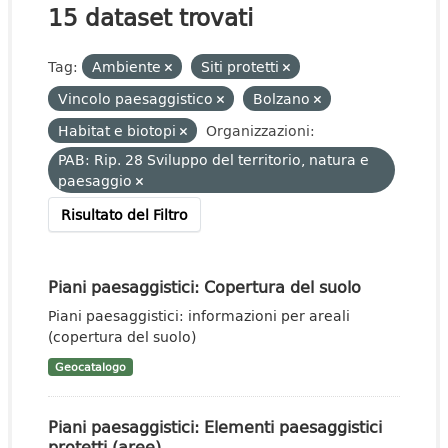
15 dataset trovati
Tag:
Ambiente
Siti protetti
Vincolo paesaggistico
Bolzano
Habitat e biotopi
Organizzazioni:
PAB: Rip. 28 Sviluppo del territorio, natura e
paesaggio
Risultato del Filtro
Piani paesaggistici: Copertura del suolo
Piani paesaggistici: informazioni per areali
(copertura del suolo)
Geocatalogo
Piani paesaggistici: Elementi paesaggistici
protetti (aree)