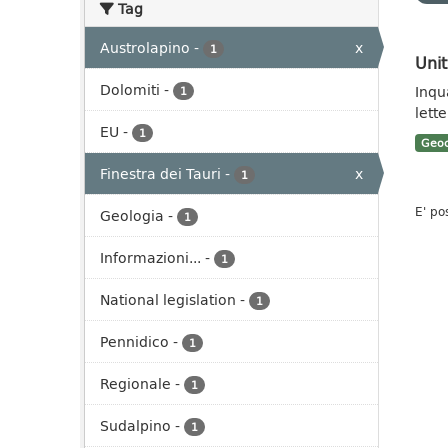
Tag
Austrolapino
-
x
1
Unit
Dolomiti
-
Inqu
1
lett
EU
-
1
Geoc
Finestra dei Tauri
-
x
1
E' po
Geologia
-
1
Informazioni...
-
1
National legislation
-
1
Pennidico
-
1
Regionale
-
1
Sudalpino
-
1