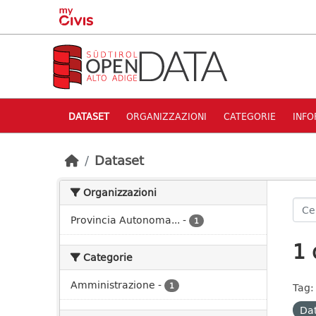
Skip to main content
DATASET
ORGANIZZAZIONI
CATEGORIE
INFO
Dataset
Organizzazioni
Provincia Autonoma...
-
1
1 
Categorie
Amministrazione
-
1
Tag:
Dat