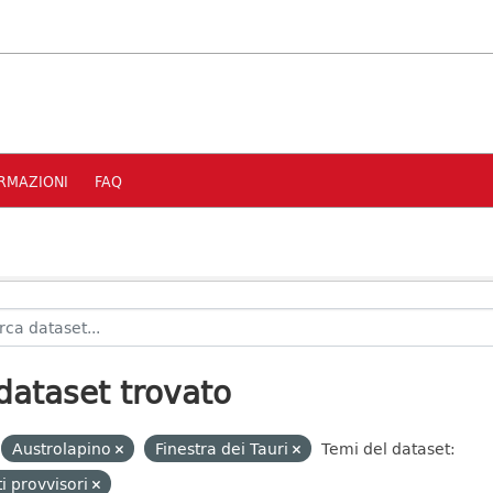
RMAZIONI
FAQ
dataset trovato
Austrolapino
Finestra dei Tauri
Temi del dataset:
i provvisori