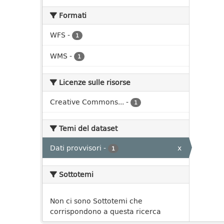
Formati
WFS
-
1
WMS
-
1
Licenze sulle risorse
Creative Commons...
-
1
Temi del dataset
Dati provvisori
-
x
1
Sottotemi
Non ci sono Sottotemi che
corrispondono a questa ricerca