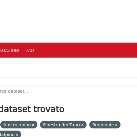
RMAZIONI
FAQ
dataset trovato
Austrolapino
Finestra dei Tauri
Regionale
dalpino