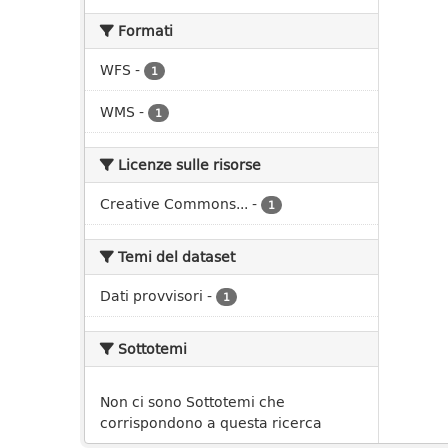
Formati
WFS
-
1
WMS
-
1
Licenze sulle risorse
Creative Commons...
-
1
Temi del dataset
Dati provvisori
-
1
Sottotemi
Non ci sono Sottotemi che
corrispondono a questa ricerca