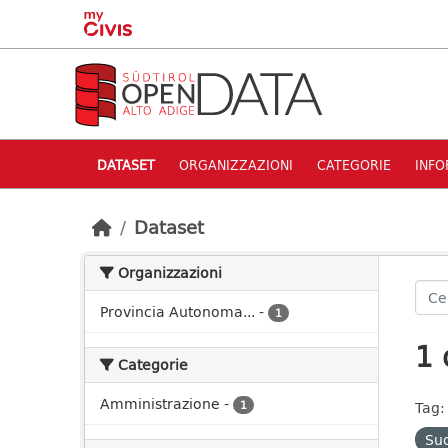
Skip to main content
DATASET
ORGANIZZAZIONI
CATEGORIE
INFO
Dataset
Organizzazioni
Provincia Autonoma...
-
1
1 
Categorie
Amministrazione
-
1
Tag:
Su