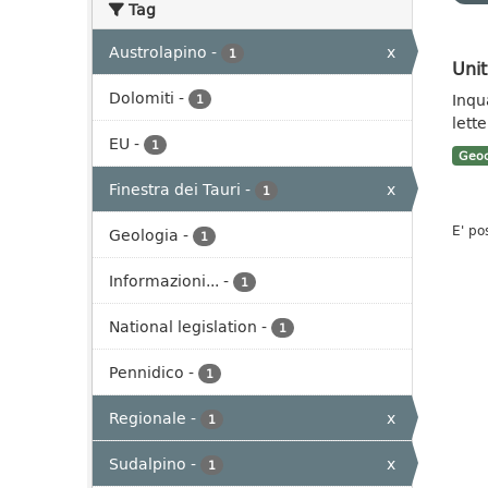
Tag
Austrolapino
-
x
1
Unit
Dolomiti
-
Inqu
1
lett
EU
-
1
Geoc
Finestra dei Tauri
-
x
1
E' po
Geologia
-
1
Informazioni...
-
1
National legislation
-
1
Pennidico
-
1
Regionale
-
x
1
Sudalpino
-
x
1