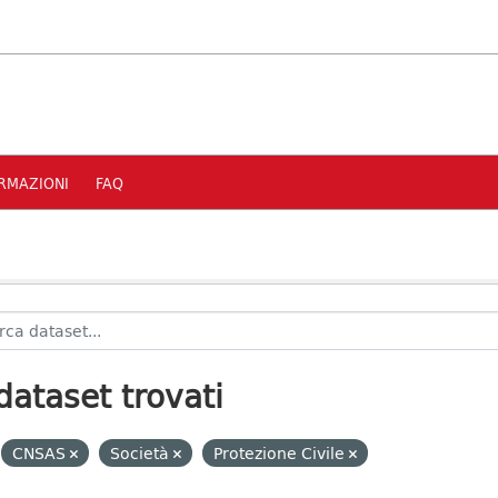
RMAZIONI
FAQ
dataset trovati
CNSAS
Società
Protezione Civile