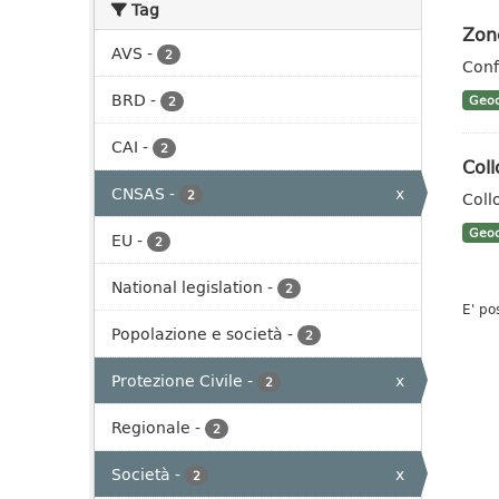
Tag
Zon
AVS
-
2
Conf
BRD
-
Geoc
2
CAI
-
2
Coll
CNSAS
-
x
2
Coll
Geoc
EU
-
2
National legislation
-
2
E' po
Popolazione e società
-
2
Protezione Civile
-
x
2
Regionale
-
2
Società
-
x
2