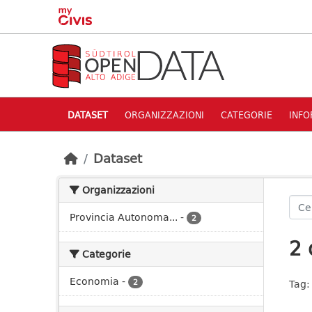
Skip to main content
DATASET
ORGANIZZAZIONI
CATEGORIE
INFO
Dataset
Organizzazioni
Provincia Autonoma...
-
2
2 
Categorie
Economia
-
2
Tag: