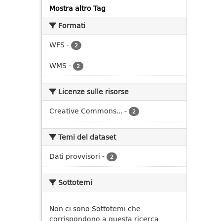
Mostra altro Tag
Formati
WFS
-
2
WMS
-
2
Licenze sulle risorse
Creative Commons...
-
2
Temi del dataset
Dati provvisori
-
2
Sottotemi
Non ci sono Sottotemi che
corrispondono a questa ricerca