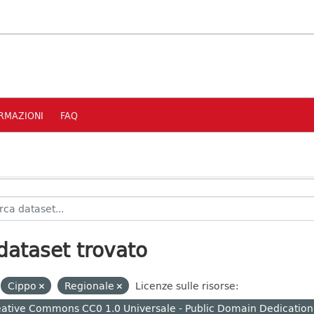
RMAZIONI
FAQ
dataset trovato
Cippo
Regionale
Licenze sulle risorse:
ative Commons CC0 1.0 Universale - Public Domain Dedication