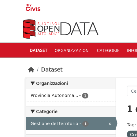
Skip to main content
DATASET
ORGANIZZAZIONI
CATEGORIE
INFO
Dataset
Organizzazioni
Provincia Autonoma...
-
1
1 
Categorie
Gestione del territorio
-
x
1
Tag:
Cre