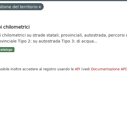
tione del territorio
i chilometrici
 chilometrici su strade statali, provinciali, autostrada, percorsi c
ovinciale Tipo 2: su autostrada Tipo 3: di acqua...
atalogo
ssibile inoltre accedere al registro usando le
API
(vedi
Documentazione API