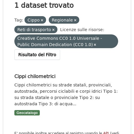
1 dataset trovato
Tag:
Cippo
Regionale
Reti di trasporto
Licenze sulle risorse:
Creative Commons CC0 1.0 Universale -
Public Domain Dedication (CC0 1.0)
Risultato del Filtro
Cippi chilometrici
Cippi chilometrici su strade statali, provinciali,
autostrada, percorsi ciclabili e corpi idrici Tipo 1:
su strada statale o provinciale Tipo 2: su
autostrada Tipo 3: di acqua...
Geocatalogo
E' possibile inoltre accedere al registro usando le
API
(vedi