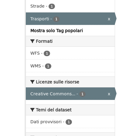
Strade
-
1
Trasporti
-
x
1
Mostra solo Tag popolari
Formati
WFS
-
1
WMS
-
1
Licenze sulle risorse
Creative Commons...
-
x
1
Temi del dataset
Dati provvisori
-
1