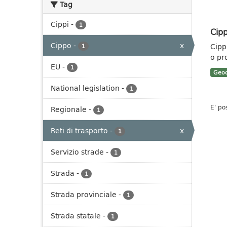
Tag
Cippi
-
1
Cipp
Cippo
-
x
Cippi
1
o pr
EU
-
1
Geoc
National legislation
-
1
E' po
Regionale
-
1
Reti di trasporto
-
x
1
Servizio strade
-
1
Strada
-
1
Strada provinciale
-
1
Strada statale
-
1