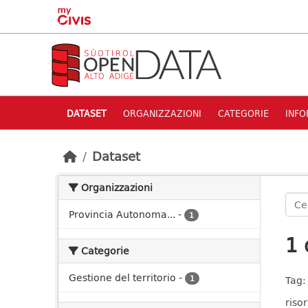
Skip to main content
DATASET
ORGANIZZAZIONI
CATEGORIE
INFO
Dataset
Organizzazioni
Provincia Autonoma...
-
1
1 
Categorie
Gestione del territorio
-
1
Tag:
risor