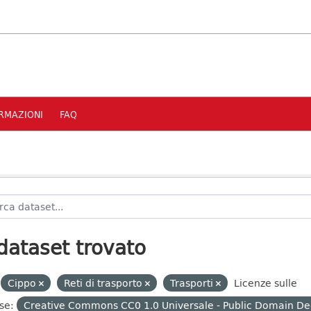
RMAZIONI
FAQ
dataset trovato
Cippo
Reti di trasporto
Trasporti
Licenze sulle
se:
Creative Commons CC0 1.0 Universale - Public Domain De