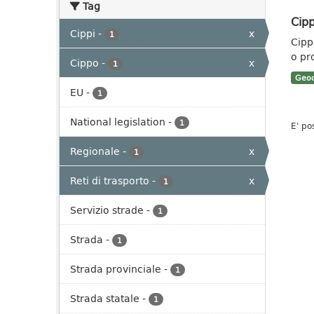
Tag
Cipp
Cippi
-
x
1
Cippi
o pr
Cippo
-
x
1
Geoc
EU
-
1
National legislation
-
1
E' po
Regionale
-
x
1
Reti di trasporto
-
x
1
Servizio strade
-
1
Strada
-
1
Strada provinciale
-
1
Strada statale
-
1