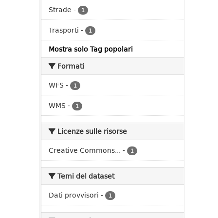
Strade
-
1
Trasporti
-
1
Mostra solo Tag popolari
Formati
WFS
-
1
WMS
-
1
Licenze sulle risorse
Creative Commons...
-
1
Temi del dataset
Dati provvisori
-
1