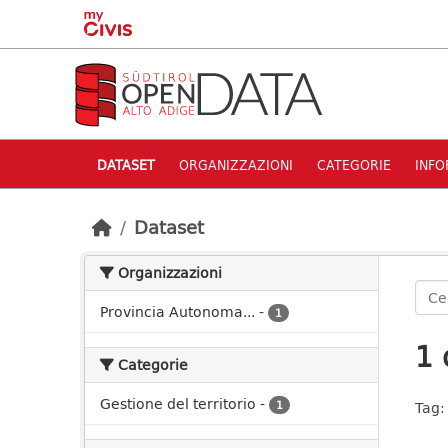
Skip to main content
DATASET
ORGANIZZAZIONI
CATEGORIE
INFO
Dataset
Organizzazioni
Provincia Autonoma...
-
1
1 
Categorie
Gestione del territorio
-
1
Tag: