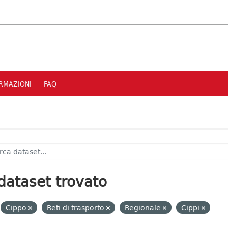
RMAZIONI
FAQ
dataset trovato
Cippo
Reti di trasporto
Regionale
Cippi