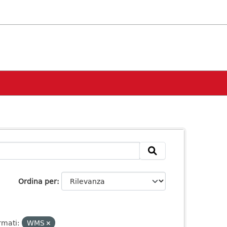
Ordina per
rmati:
WMS