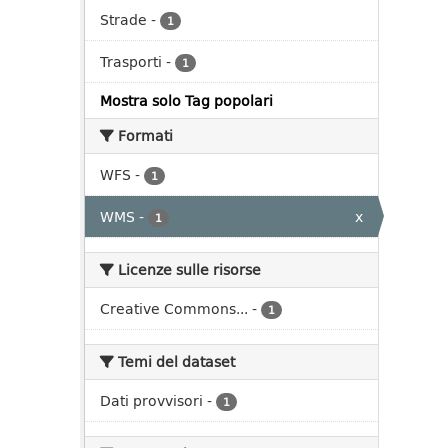
Strade
-
1
Trasporti
-
1
Mostra solo Tag popolari
Formati
WFS
-
1
WMS
-
x
1
Licenze sulle risorse
Creative Commons...
-
1
Temi del dataset
Dati provvisori
-
1