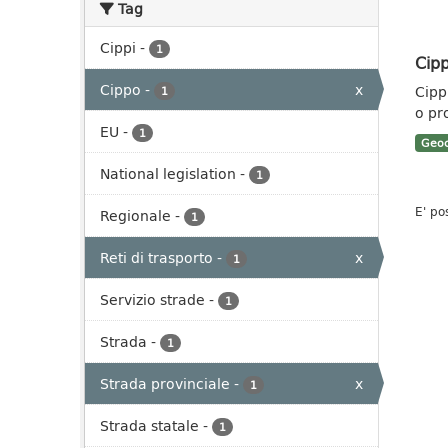
Tag
Cippi
-
1
Cipp
Cippo
-
x
Cippi
1
o pr
EU
-
1
Geoc
National legislation
-
1
E' po
Regionale
-
1
Reti di trasporto
-
x
1
Servizio strade
-
1
Strada
-
1
Strada provinciale
-
x
1
Strada statale
-
1