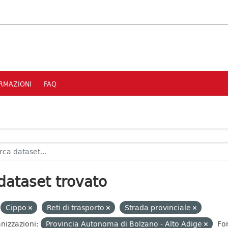
RMAZIONI
FAQ
dataset trovato
Cippo
Reti di trasporto
Strada provinciale
nizzazioni:
Provincia Autonoma di Bolzano - Alto Adige
Fo