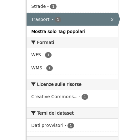
Strade
-
1
Trasporti
-
x
1
Mostra solo Tag popolari
Formati
WFS
-
1
WMS
-
1
Licenze sulle risorse
Creative Commons...
-
1
Temi del dataset
Dati provvisori
-
1