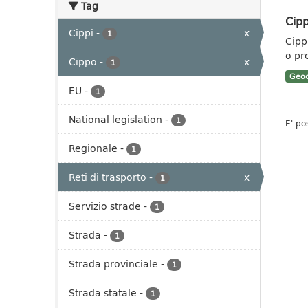
Tag
Cipp
Cippi
-
x
1
Cippi
o pr
Cippo
-
x
1
Geoc
EU
-
1
National legislation
-
1
E' po
Regionale
-
1
Reti di trasporto
-
x
1
Servizio strade
-
1
Strada
-
1
Strada provinciale
-
1
Strada statale
-
1