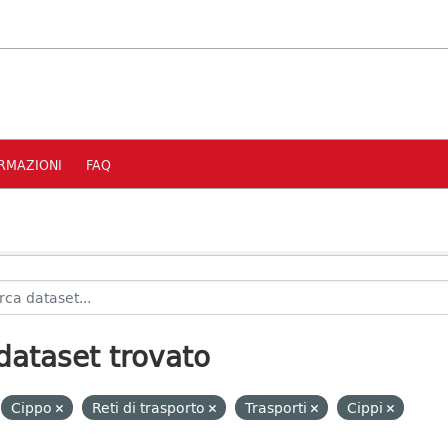
RMAZIONI
FAQ
dataset trovato
Cippo
Reti di trasporto
Trasporti
Cippi