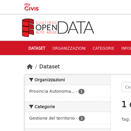
Skip to main content
DATASET
ORGANIZZAZIONI
CATEGORIE
INFO
Dataset
Organizzazioni
Provincia Autonoma...
-
1
1 
Categorie
Gestione del territorio
-
1
Tag: