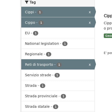
Tag
Cippi
-
x
1
Cipp
Cippo
-
x
Cippi
1
o pr
EU
-
1
Geoc
National legislation
-
1
E' po
Regionale
-
1
Reti di trasporto
-
x
1
Servizio strade
-
1
Strada
-
1
Strada provinciale
-
1
Strada statale
-
1