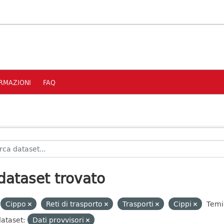
RMAZIONI
FAQ
dataset trovato
Cippo
Reti di trasporto
Trasporti
Cippi
Temi
dataset:
Dati provvisori