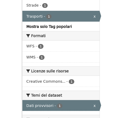
Strade
-
1
Trasporti
-
x
1
Mostra solo Tag popolari
Formati
WFS
-
1
WMS
-
1
Licenze sulle risorse
Creative Commons...
-
1
Temi del dataset
Dati provvisori
-
x
1