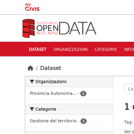
Skip to main content
DATASET
ORGANIZZAZIONI
CATEGORIE
INFO
Dataset
Organizzazioni
Provincia Autonoma...
-
1
1 
Categorie
Gestione del territorio
-
1
Tag:
del 