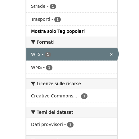
Strade
-
1
Trasporti
-
1
Mostra solo Tag popolari
Formati
WFS
-
x
1
WMS
-
1
Licenze sulle risorse
Creative Commons...
-
1
Temi del dataset
Dati provvisori
-
1