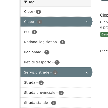
Tag
Cippi
-
1
Cipp
Cippo
-
x
Cippi
1
o pr
EU
-
1
Geoc
National legislation
-
1
E' po
Regionale
-
1
Reti di trasporto
-
1
Servizio strade
-
x
1
Strada
-
1
Strada provinciale
-
1
Strada statale
-
1