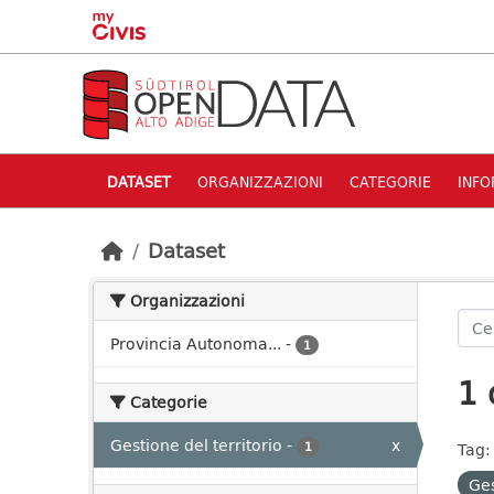
Skip to main content
DATASET
ORGANIZZAZIONI
CATEGORIE
INFO
Dataset
Organizzazioni
Provincia Autonoma...
-
1
1 
Categorie
Gestione del territorio
-
x
1
Tag:
Ges