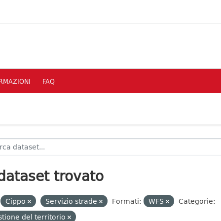
RMAZIONI
FAQ
dataset trovato
Cippo
Servizio strade
Formati:
WFS
Categorie:
tione del territorio