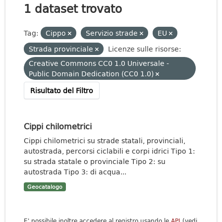
1 dataset trovato
Tag:
Cippo
Servizio strade
EU
Strada provinciale
Licenze sulle risorse:
Creative Commons CC0 1.0 Universale -
Public Domain Dedication (CC0 1.0)
Risultato del Filtro
Cippi chilometrici
Cippi chilometrici su strade statali, provinciali,
autostrada, percorsi ciclabili e corpi idrici Tipo 1:
su strada statale o provinciale Tipo 2: su
autostrada Tipo 3: di acqua...
Geocatalogo
E' possibile inoltre accedere al registro usando le
API
(vedi