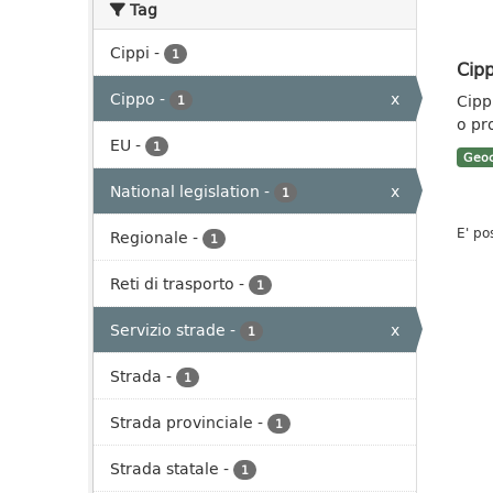
Tag
Cippi
-
1
Cipp
Cippo
-
x
Cippi
1
o pr
EU
-
1
Geoc
National legislation
-
x
1
E' po
Regionale
-
1
Reti di trasporto
-
1
Servizio strade
-
x
1
Strada
-
1
Strada provinciale
-
1
Strada statale
-
1