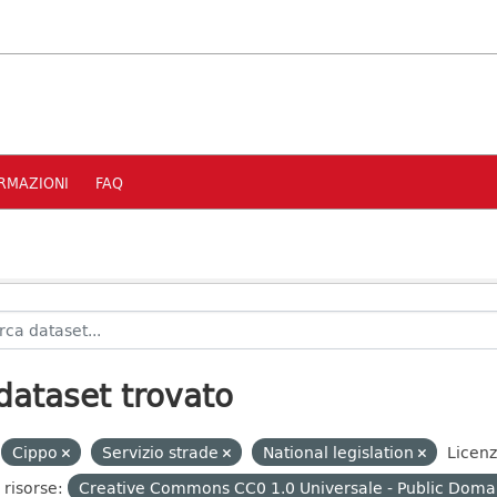
RMAZIONI
FAQ
dataset trovato
Cippo
Servizio strade
National legislation
Licen
 risorse:
Creative Commons CC0 1.0 Universale - Public Domai