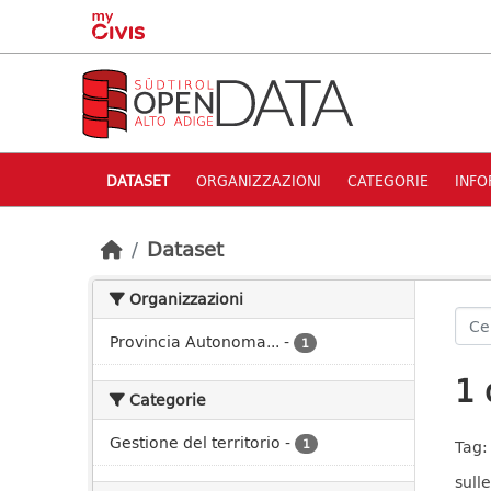
Skip to main content
DATASET
ORGANIZZAZIONI
CATEGORIE
INFO
Dataset
Organizzazioni
Provincia Autonoma...
-
1
1 
Categorie
Gestione del territorio
-
1
Tag:
sulle