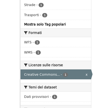
Strade
-
1
Trasporti
-
1
Mostra solo Tag popolari
Formati
WFS
-
1
WMS
-
1
Licenze sulle risorse
Creative Commons...
-
x
1
Temi del dataset
Dati provvisori
-
1