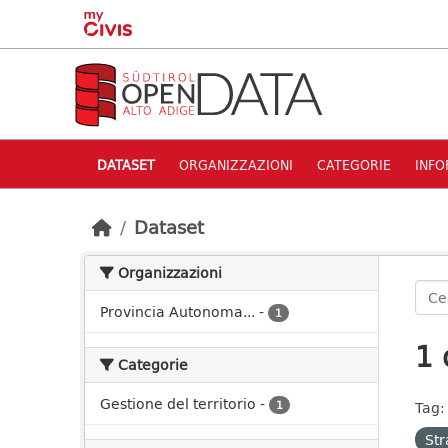
Skip to main content
DATASET
ORGANIZZAZIONI
CATEGORIE
INFO
Dataset
Organizzazioni
Provincia Autonoma...
-
1
1 
Categorie
Gestione del territorio
-
1
Tag:
St