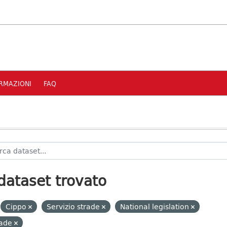
RMAZIONI
FAQ
dataset trovato
Cippo
Servizio strade
National legislation
rade