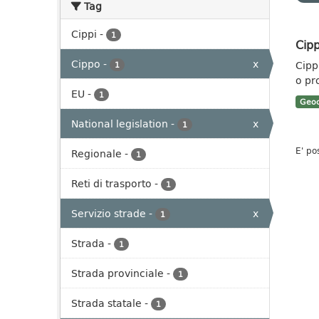
Tag
Cippi
-
1
Cipp
Cippo
-
x
Cippi
1
o pr
EU
-
1
Geoc
National legislation
-
x
1
E' po
Regionale
-
1
Reti di trasporto
-
1
Servizio strade
-
x
1
Strada
-
1
Strada provinciale
-
1
Strada statale
-
1