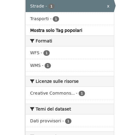
Strade
-
x
1
Trasporti
-
1
Mostra solo Tag popolari
Formati
WFS
-
1
WMS
-
1
Licenze sulle risorse
Creative Commons...
-
1
Temi del dataset
Dati provvisori
-
1