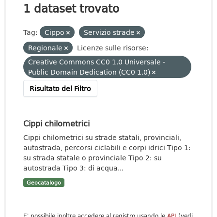
1 dataset trovato
Tag:
Cippo
Servizio strade
Regionale
Licenze sulle risorse:
Creative Commons CC0 1.0 Universale -
Public Domain Dedication (CC0 1.0)
Risultato del Filtro
Cippi chilometrici
Cippi chilometrici su strade statali, provinciali,
autostrada, percorsi ciclabili e corpi idrici Tipo 1:
su strada statale o provinciale Tipo 2: su
autostrada Tipo 3: di acqua...
Geocatalogo
E' possibile inoltre accedere al registro usando le
API
(vedi