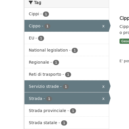
Tag
Cippi
-
1
Cipp
Cippo
-
x
Cippi
1
o pr
EU
-
1
Geoc
National legislation
-
1
E' po
Regionale
-
1
Reti di trasporto
-
1
Servizio strade
-
x
1
Strada
-
x
1
Strada provinciale
-
1
Strada statale
-
1