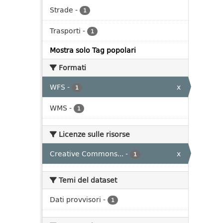
Strade
-
1
Trasporti
-
1
Mostra solo Tag popolari
Formati
WFS
-
x
1
WMS
-
1
Licenze sulle risorse
Creative Commons...
-
x
1
Temi del dataset
Dati provvisori
-
1