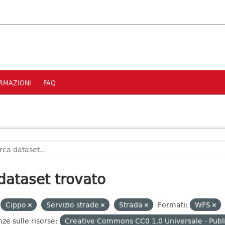
RMAZIONI
FAQ
dataset trovato
Cippo
Servizio strade
Strada
Formati:
WFS
nze sulle risorse:
Creative Commons CC0 1.0 Universale - Publ