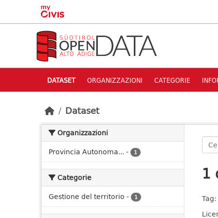
Skip to main content
DATASET
ORGANIZZAZIONI
CATEGORIE
INFO
Dataset
Organizzazioni
Provincia Autonoma...
-
1
1 
Categorie
Gestione del territorio
-
1
Tag:
Lice