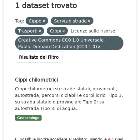
1 dataset trovato
Tag:
Cippo
Servizio strade
Trasporti
Cippi
Licenze sulle risorse:
Creative Commons CC0 1.0 Universale -
Public Domain Dedication (CC0 1.0)
Risultato del Filtro
Cippi chilometrici
Cippi chilometrici su strade statali, provinciali,
autostrada, percorsi ciclabili e corpi idrici Tipo 1:
su strada statale o provinciale Tipo 2: su
autostrada Tipo 3: di acqua...
Geocatalogo
E' possibile inoltre accedere al registro usando le
API
(vedi