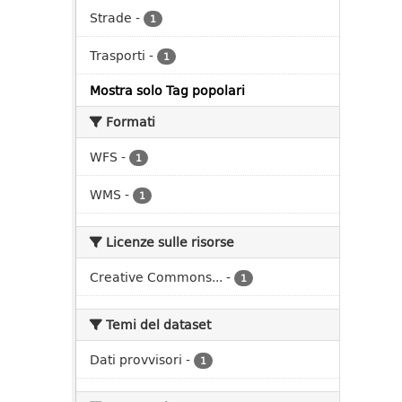
Strade
-
1
Trasporti
-
1
Mostra solo Tag popolari
Formati
WFS
-
1
WMS
-
1
Licenze sulle risorse
Creative Commons...
-
1
Temi del dataset
Dati provvisori
-
1