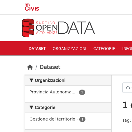
Skip to main content
DATASET
ORGANIZZAZIONI
CATEGORIE
INFO
Dataset
Organizzazioni
Provincia Autonoma...
-
1
1 
Categorie
Gestione del territorio
-
1
Tag: