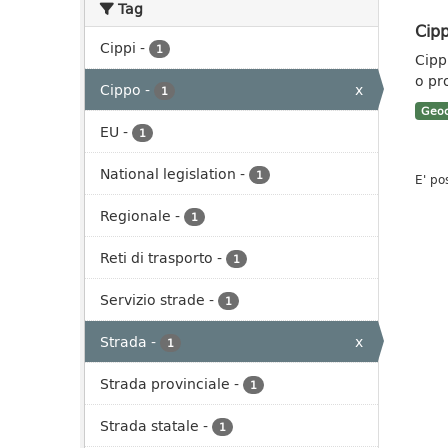
Tag
Cipp
Cippi
-
1
Cippi
o pr
Cippo
-
x
1
Geoc
EU
-
1
National legislation
-
1
E' po
Regionale
-
1
Reti di trasporto
-
1
Servizio strade
-
1
Strada
-
x
1
Strada provinciale
-
1
Strada statale
-
1