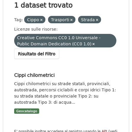
1 dataset trovato
Tag:
Cippo
Trasporti
Strada
Licenze sulle risorse:
Creative Commons CC0 1.0 Universale -
Public Domain Dedication (CC0 1.0)
Risultato del Filtro
Cippi chilometrici
Cippi chilometrici su strade statali, provinciali,
autostrada, percorsi ciclabili e corpi idrici Tipo 1:
su strada statale o provinciale Tipo 2: su
autostrada Tipo 3: di acqua...
Geocatalogo
E' possibile inoltre accedere al registro usando le
API
(vedi