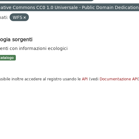
ative Commons CC0 1.0 Universale - Public Domain Dedication
ati:
WFS
ogia sorgenti
enti con informazioni ecologici
atalogo
ssibile inoltre accedere al registro usando le
API
(vedi
Documentazione API