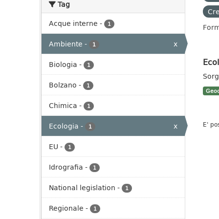
Tag
Cre
Acque interne
-
1
Form
Ambiente
-
x
1
Ecol
Biologia
-
1
Sorg
Bolzano
-
1
Geoc
Chimica
-
1
E' po
Ecologia
-
x
1
EU
-
1
Idrografia
-
1
National legislation
-
1
Regionale
-
1