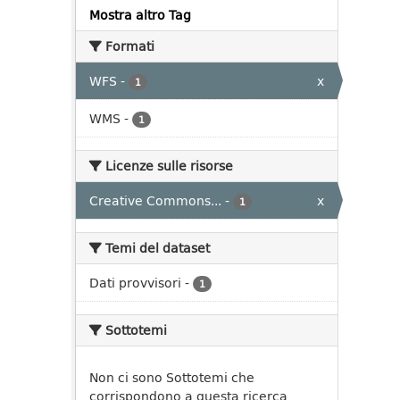
Mostra altro Tag
Formati
WFS
-
x
1
WMS
-
1
Licenze sulle risorse
Creative Commons...
-
x
1
Temi del dataset
Dati provvisori
-
1
Sottotemi
Non ci sono Sottotemi che
corrispondono a questa ricerca