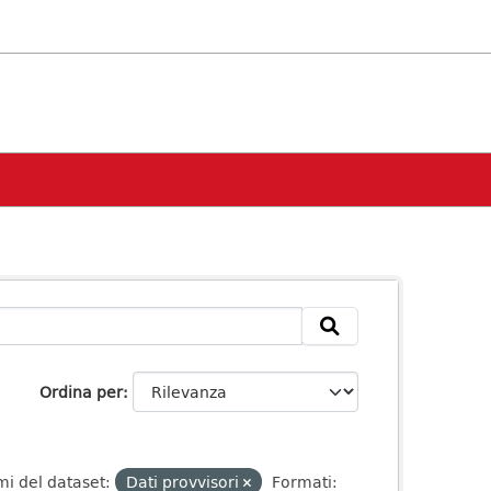
Ordina per
mi del dataset:
Dati provvisori
Formati: