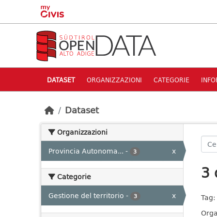
Skip to main content
DATASET
ORGANIZZAZIONI
CATEGORIE
INFO
Dataset
Organizzazioni
Provincia Autonoma...
-
x
3
3 
Categorie
Gestione del territorio
-
x
3
Tag:
Orga