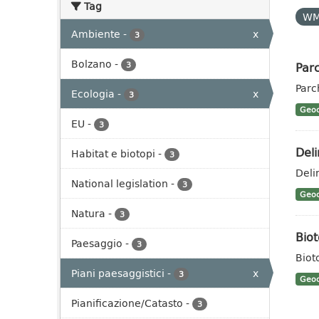
Tag
W
Ambiente
-
x
3
Bolzano
-
Parc
3
Parc
Ecologia
-
x
3
Geoc
EU
-
3
Deli
Habitat e biotopi
-
3
Deli
National legislation
-
3
Geoc
Natura
-
3
Biot
Paesaggio
-
3
Biot
Piani paesaggistici
-
x
3
Geoc
Pianificazione/Catasto
-
3