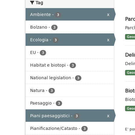
Tag
Ambiente
-
x
3
Parc
Bolzano
-
Parc
3
Geoc
Ecologia
-
x
3
EU
-
3
Deli
Deli
Habitat e biotopi
-
3
Geoc
National legislation
-
3
Biot
Natura
-
3
Biot
Paesaggio
-
3
Geoc
Piani paesaggistici
-
x
3
Pianificazione/Catasto
-
3
E' po