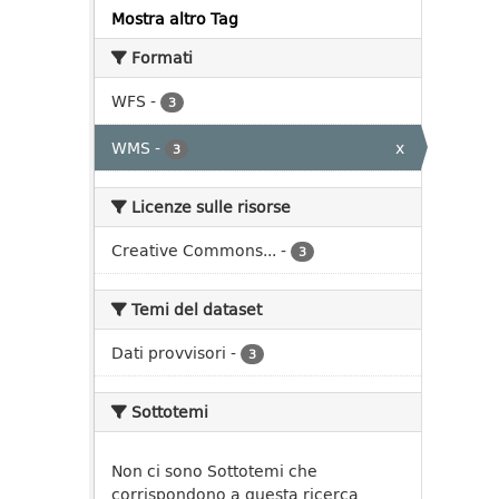
Mostra altro Tag
Formati
WFS
-
3
WMS
-
x
3
Licenze sulle risorse
Creative Commons...
-
3
Temi del dataset
Dati provvisori
-
3
Sottotemi
Non ci sono Sottotemi che
corrispondono a questa ricerca