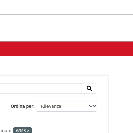
Ordina per
rmati:
WMS