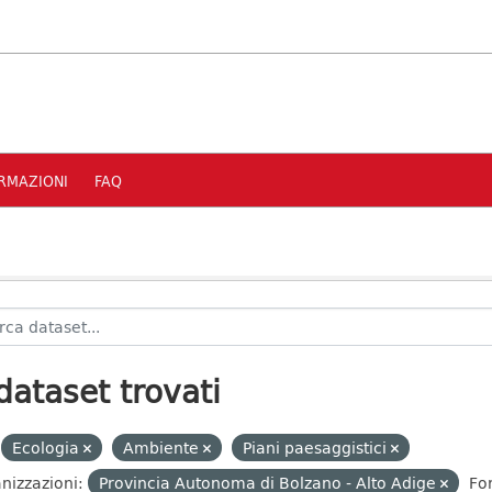
RMAZIONI
FAQ
dataset trovati
Ecologia
Ambiente
Piani paesaggistici
nizzazioni:
Provincia Autonoma di Bolzano - Alto Adige
Fo