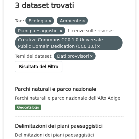
3 dataset trovati
Tag:
Ecologia
Ambiente
Piani paesaggistici
Licenze sulle risorse:
Creative Commons CC0 1.0 Universale -
Public Domain Dedication (CC0 1.0)
Temi del dataset:
Dati provvisori
Risultato del Filtro
Parchi naturali e parco nazionale
Parchi naturali e parco nazionale dell'Alto Adige
Geocatalogo
Delimitazioni dei piani paesaggistici
Delimitazioni dei piani paesaggistici