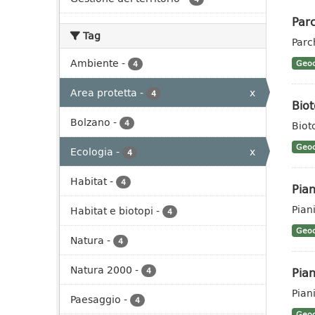
Parc
Tag
Parc
Ambiente
-
Geoc
4
Area protetta
-
x
4
Biot
Bolzano
-
4
Biot
Geoc
Ecologia
-
x
4
Habitat
-
4
Pian
Pian
Habitat e biotopi
-
4
Geoc
Natura
-
4
Natura 2000
-
Pian
4
Pian
Paesaggio
-
4
Geoc