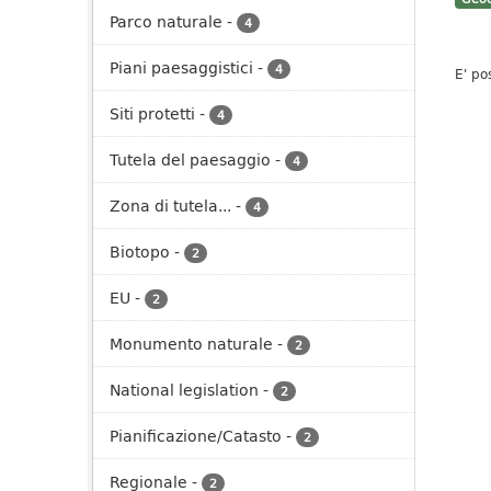
Parco naturale
-
4
Piani paesaggistici
-
4
E' po
Siti protetti
-
4
Tutela del paesaggio
-
4
Zona di tutela...
-
4
Biotopo
-
2
EU
-
2
Monumento naturale
-
2
National legislation
-
2
Pianificazione/Catasto
-
2
Regionale
-
2