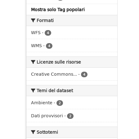
Mostra solo Tag popolari
Formati
WFS
-
4
WMS
-
4
Licenze sulle risorse
Creative Commons...
-
4
Temi del dataset
Ambiente
-
2
Dati provvisori
-
2
Sottotemi