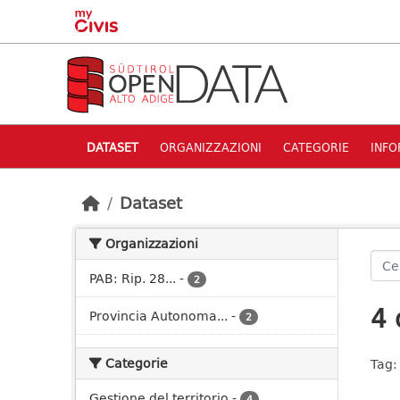
Skip to main content
DATASET
ORGANIZZAZIONI
CATEGORIE
INFO
Dataset
Organizzazioni
PAB: Rip. 28...
-
2
4 
Provincia Autonoma...
-
2
Categorie
Tag:
Gestione del territorio
-
4