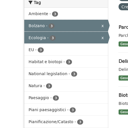
Tag
Cre
Ambiente
-
3
Bolzano
-
x
Parc
3
Parc
Ecologia
-
x
3
Geoc
EU
-
3
Deli
Habitat e biotopi
-
3
Deli
National legislation
-
3
Geoc
Natura
-
3
Biot
Paesaggio
-
3
Biot
Piani paesaggistici
-
3
Geoc
Pianificazione/Catasto
-
3