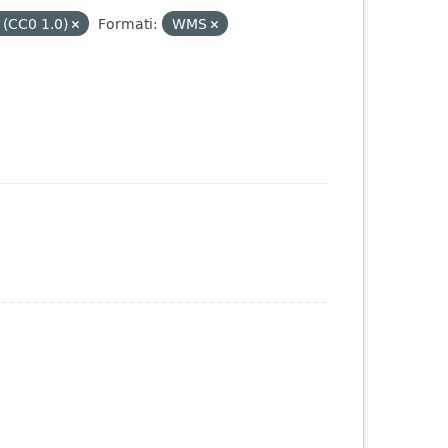
 (CC0 1.0)
Formati:
WMS