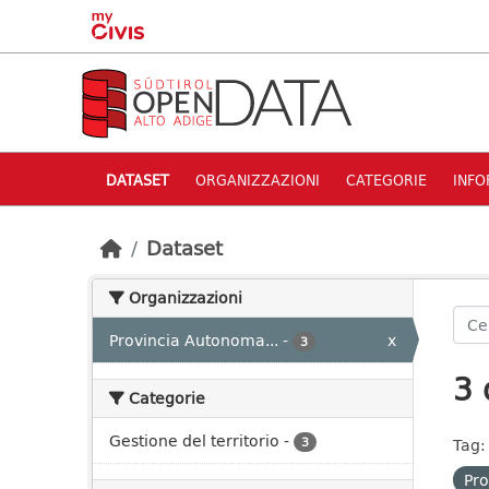
Skip to main content
DATASET
ORGANIZZAZIONI
CATEGORIE
INFO
Dataset
Organizzazioni
Provincia Autonoma...
-
x
3
3 
Categorie
Gestione del territorio
-
3
Tag:
Pro