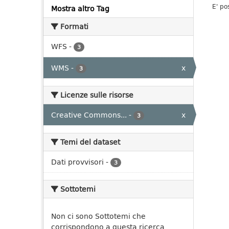
E' po
Mostra altro Tag
Formati
WFS
-
3
WMS
-
x
3
Licenze sulle risorse
Creative Commons...
-
x
3
Temi del dataset
Dati provvisori
-
3
Sottotemi
Non ci sono Sottotemi che
corrispondono a questa ricerca