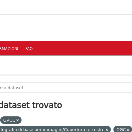
RMAZIONI
FAQ
dataset trovato
GVCC
tografia di base per immagini/Copertura terrestre
OGC