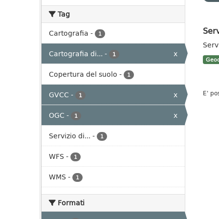
Tag
Ser
Cartografia
-
1
Serv
Cartografia di...
-
x
1
Geoc
Copertura del suolo
-
1
E' po
GVCC
-
x
1
OGC
-
x
1
Servizio di...
-
1
WFS
-
1
WMS
-
1
Formati