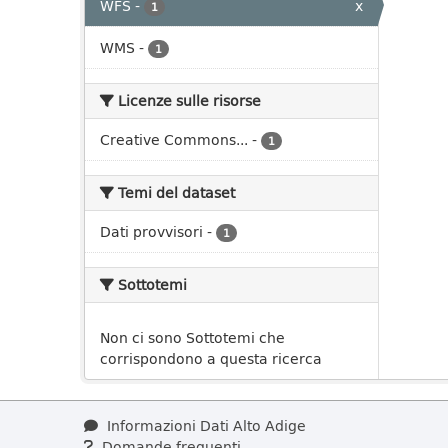
WFS
-
x
1
WMS
-
1
Licenze sulle risorse
Creative Commons...
-
1
Temi del dataset
Dati provvisori
-
1
Sottotemi
Non ci sono Sottotemi che
corrispondono a questa ricerca
Informazioni Dati Alto Adige
Domande frequenti