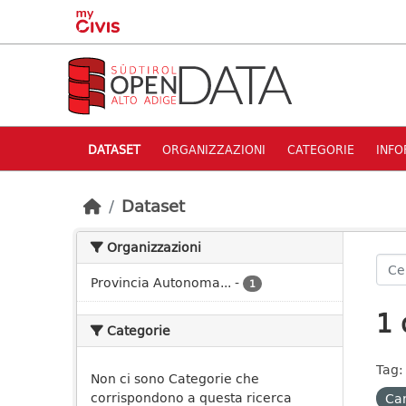
Skip to main content
DATASET
ORGANIZZAZIONI
CATEGORIE
INFO
Dataset
Organizzazioni
Provincia Autonoma...
-
1
1 
Categorie
Tag:
Non ci sono Categorie che
corrispondono a questa ricerca
Car