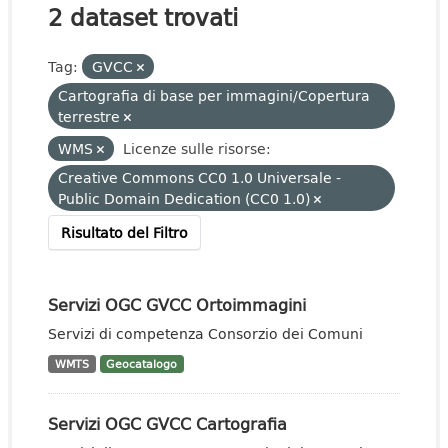
2 dataset trovati
Tag:
GVCC
Cartografia di base per immagini/Copertura
terrestre
WMS
Licenze sulle risorse:
Creative Commons CC0 1.0 Universale -
Public Domain Dedication (CC0 1.0)
Risultato del Filtro
Servizi OGC GVCC Ortoimmagini
Servizi di competenza Consorzio dei Comuni
WMTS
Geocatalogo
Servizi OGC GVCC Cartografia