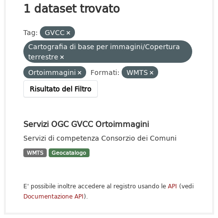
1 dataset trovato
Tag:
GVCC
Cartografia di base per immagini/Copertura
terrestre
Ortoimmagini
Formati:
WMTS
Risultato del Filtro
Servizi OGC GVCC Ortoimmagini
Servizi di competenza Consorzio dei Comuni
WMTS
Geocatalogo
E' possibile inoltre accedere al registro usando le
API
(vedi
Documentazione API
).