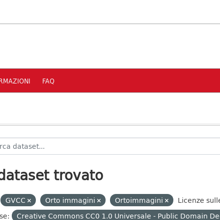
RMAZIONI
FAQ
dataset trovato
GVCC
Orto immagini
Ortoimmagini
Licenze sull
se:
Creative Commons CC0 1.0 Universale - Public Domain De