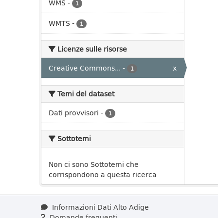
WMS
-
1
WMTS
-
1
Licenze sulle risorse
Creative Commons...
-
x
1
Temi del dataset
Dati provvisori
-
1
Sottotemi
Non ci sono Sottotemi che
corrispondono a questa ricerca
Informazioni Dati Alto Adige
Domande frequenti