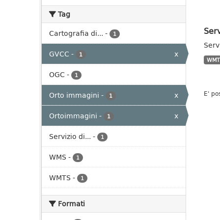
Tag
Ser
Cartografia di...
-
1
Serv
GVCC
-
x
1
WMT
OGC
-
1
E' po
Orto immagini
-
x
1
Ortoimmagini
-
x
1
Servizio di...
-
1
WMS
-
1
WMTS
-
1
Formati