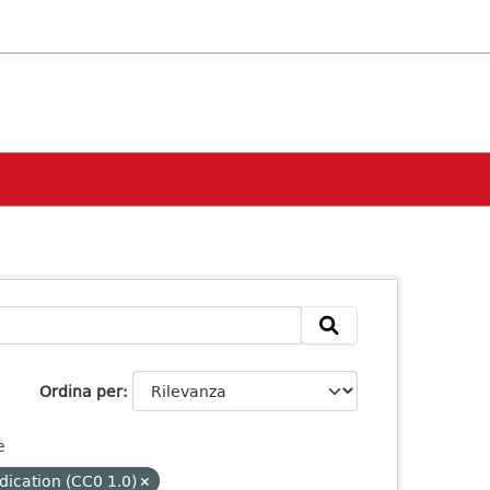
Ordina per
e
dication (CC0 1.0)