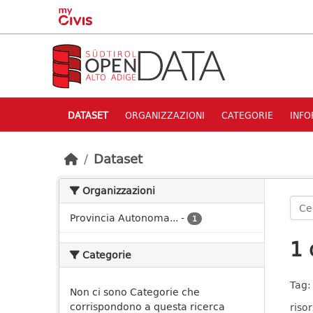
Skip to main content
DATASET
ORGANIZZAZIONI
CATEGORIE
INFO
Dataset
Organizzazioni
Provincia Autonoma...
-
1
1 
Categorie
Tag:
Non ci sono Categorie che
corrispondono a questa ricerca
risor