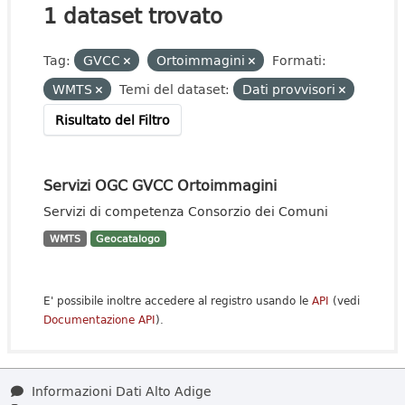
1 dataset trovato
Tag:
GVCC
Ortoimmagini
Formati:
WMTS
Temi del dataset:
Dati provvisori
Risultato del Filtro
Servizi OGC GVCC Ortoimmagini
Servizi di competenza Consorzio dei Comuni
WMTS
Geocatalogo
E' possibile inoltre accedere al registro usando le
API
(vedi
Documentazione API
).
Informazioni Dati Alto Adige