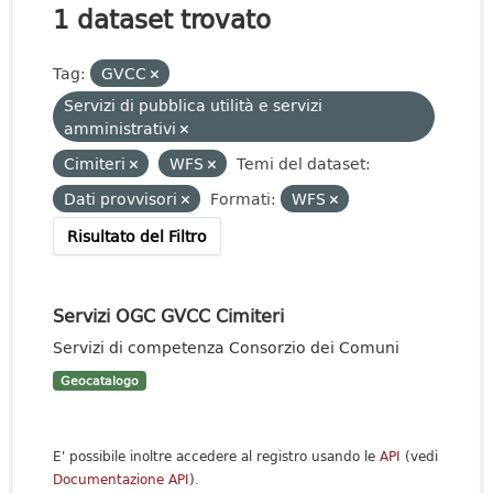
1 dataset trovato
Tag:
GVCC
Servizi di pubblica utilità e servizi
amministrativi
Cimiteri
WFS
Temi del dataset:
Dati provvisori
Formati:
WFS
Risultato del Filtro
Servizi OGC GVCC Cimiteri
Servizi di competenza Consorzio dei Comuni
Geocatalogo
E' possibile inoltre accedere al registro usando le
API
(vedi
Documentazione API
).