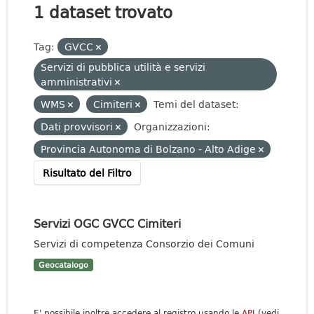
1 dataset trovato
Tag:
GVCC
Servizi di pubblica utilità e servizi
amministrativi
WMS
Cimiteri
Temi del dataset:
Dati provvisori
Organizzazioni:
Provincia Autonoma di Bolzano - Alto Adige
Risultato del Filtro
Servizi OGC GVCC Cimiteri
Servizi di competenza Consorzio dei Comuni
Geocatalogo
E' possibile inoltre accedere al registro usando le
API
(vedi