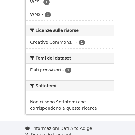
WFS
-
1
WMS
-
1
Licenze sulle risorse
Creative Commons...
-
1
Temi del dataset
Dati provvisori
-
1
Sottotemi
Non ci sono Sottotemi che
corrispondono a questa ricerca
Informazioni Dati Alto Adige
Domande frequenti