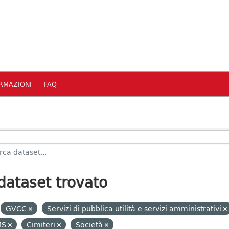
RMAZIONI
FAQ
dataset trovato
GVCC
Servizi di pubblica utilità e servizi amministrativi
MS
Cimiteri
Società