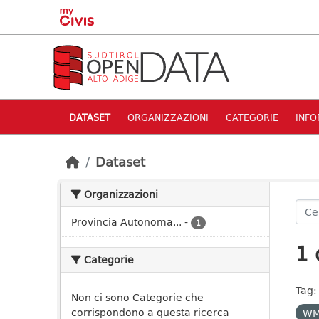
Skip to main content
DATASET
ORGANIZZAZIONI
CATEGORIE
INFO
Dataset
Organizzazioni
Provincia Autonoma...
-
1
1 
Categorie
Tag:
Non ci sono Categorie che
corrispondono a questa ricerca
W