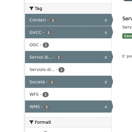
Tag
Ser
Cimiteri
-
x
1
Serv
GVCC
-
x
1
Geoc
OGC
-
1
E' po
Servizi di...
-
x
1
Servizio di...
-
1
Società
-
x
1
WFS
-
1
WMS
-
x
1
Formati