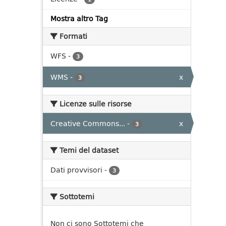
Mostra altro Tag
Formati
WFS
-
3
WMS
-
x
3
Licenze sulle risorse
Creative Commons...
-
x
3
Temi del dataset
Dati provvisori
-
3
Sottotemi
Non ci sono Sottotemi che