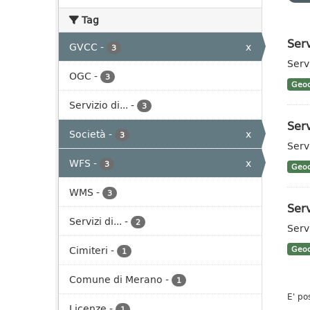
Tag
Ser
GVCC
-
x
3
Serv
OGC
-
3
Geoc
Servizio di...
-
3
Ser
Società
-
x
3
Serv
WFS
-
x
3
Geoc
WMS
-
3
Ser
Servizi di...
-
2
Serv
Cimiteri
-
Geoc
1
Comune di Merano
-
1
E' po
Licenze
-
1