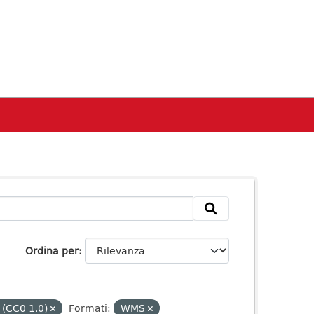
Ordina per
 (CC0 1.0)
Formati:
WMS