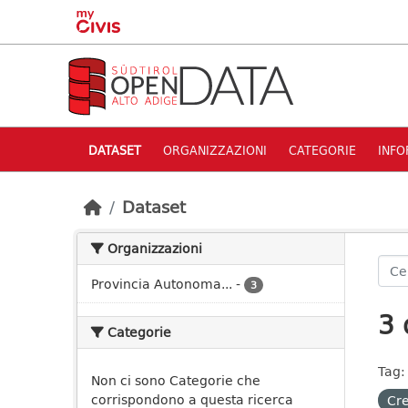
Skip to main content
DATASET
ORGANIZZAZIONI
CATEGORIE
INFO
Dataset
Organizzazioni
Provincia Autonoma...
-
3
3 
Categorie
Tag:
Non ci sono Categorie che
corrispondono a questa ricerca
Cre