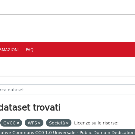
RMAZIONI
FAQ
dataset trovati
GVCC
WFS
Società
Licenze sulle risorse:
ative Commons CC0 1.0 Universale - Public Domain Dedication