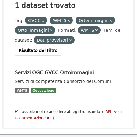
1 dataset trovato
Tag:
GVCC
WMTS
Ortoimmagini
Orto immagini
Formati:
WMTS
Temi del
dataset:
Dati provvisori
Risultato del Filtro
Servizi OGC GVCC Ortoimmagini
Servizi di competenza Consorzio dei Comuni
WMTS
Geocatalogo
E' possibile inoltre accedere al registro usando le
API
(vedi
Documentazione API
).