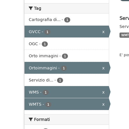
Tag
Ser
Cartografia di...
-
1
Serv
GVCC
-
x
1
WMT
OGC
-
1
E' po
Orto immagini
-
1
Ortoimmagini
-
x
1
Servizio di...
-
1
WMS
-
x
1
WMTS
-
x
1
Formati