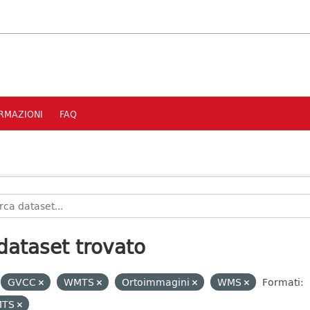
RMAZIONI
FAQ
dataset trovato
GVCC
WMTS
Ortoimmagini
WMS
Formati:
MTS