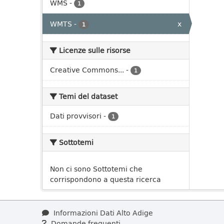
WMS
-
1
WMTS
-
x
1
Licenze sulle risorse
Creative Commons...
-
1
Temi del dataset
Dati provvisori
-
1
Sottotemi
Non ci sono Sottotemi che
corrispondono a questa ricerca
Informazioni Dati Alto Adige
Domande frequenti