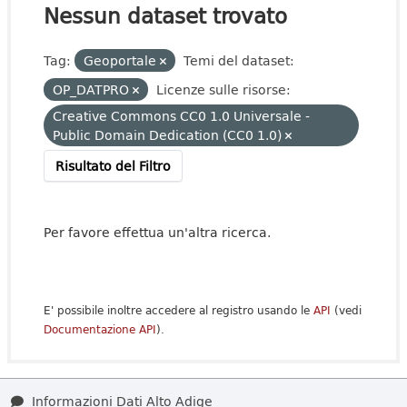
Nessun dataset trovato
Tag:
Geoportale
Temi del dataset:
OP_DATPRO
Licenze sulle risorse:
Creative Commons CC0 1.0 Universale -
Public Domain Dedication (CC0 1.0)
Risultato del Filtro
Per favore effettua un'altra ricerca.
E' possibile inoltre accedere al registro usando le
API
(vedi
Documentazione API
).
Informazioni Dati Alto Adige