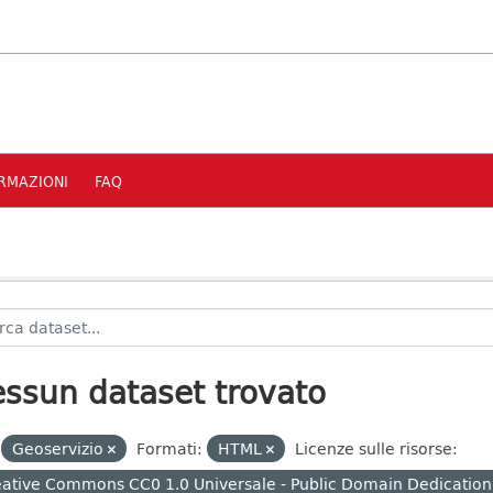
RMAZIONI
FAQ
ssun dataset trovato
Geoservizio
Formati:
HTML
Licenze sulle risorse:
ative Commons CC0 1.0 Universale - Public Domain Dedication