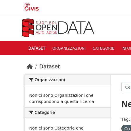
Skip to main content
DATASET
ORGANIZZAZIONI
CATEGORIE
INFO
Dataset
Organizzazioni
Non ci sono Organizzazioni che
Ne
corrispondono a questa ricerca
Categorie
Tag:
Non ci sono Categorie che
Cre